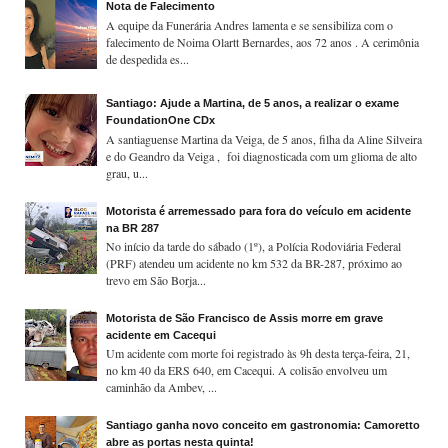
Nota de Falecimento
A equipe da Funerária Andres lamenta e se sensibiliza com o
falecimento de Noima Olartt Bernardes, aos 72 anos . A cerimônia
de despedida es...
Santiago: Ajude a Martina, de 5 anos, a realizar o exame
FoundationOne CDx
A santiaguense Martina da Veiga, de 5 anos, filha da Aline Silveira
e do Geandro da Veiga , foi diagnosticada com um glioma de alto
grau, u...
Motorista é arremessado para fora do veículo em acidente
na BR 287
No início da tarde do sábado (1º), a Polícia Rodoviária Federal
(PRF) atendeu um acidente no km 532 da BR-287, próximo ao
trevo em São Borja...
Motorista de São Francisco de Assis morre em grave
acidente em Cacequi
Um acidente com morte foi registrado às 9h desta terça-feira, 21,
no km 40 da ERS 640, em Cacequi. A colisão envolveu um
caminhão da Ambev, ...
Santiago ganha novo conceito em gastronomia: Camoretto
abre as portas nesta quinta!