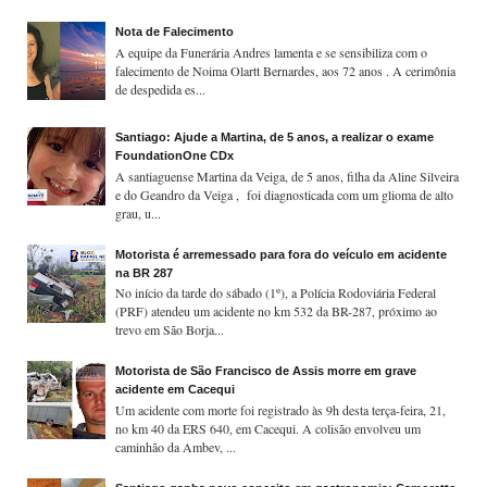
Nota de Falecimento
A equipe da Funerária Andres lamenta e se sensibiliza com o
falecimento de Noima Olartt Bernardes, aos 72 anos . A cerimônia
de despedida es...
Santiago: Ajude a Martina, de 5 anos, a realizar o exame
FoundationOne CDx
A santiaguense Martina da Veiga, de 5 anos, filha da Aline Silveira
e do Geandro da Veiga , foi diagnosticada com um glioma de alto
grau, u...
Motorista é arremessado para fora do veículo em acidente
na BR 287
No início da tarde do sábado (1º), a Polícia Rodoviária Federal
(PRF) atendeu um acidente no km 532 da BR-287, próximo ao
trevo em São Borja...
Motorista de São Francisco de Assis morre em grave
acidente em Cacequi
Um acidente com morte foi registrado às 9h desta terça-feira, 21,
no km 40 da ERS 640, em Cacequi. A colisão envolveu um
caminhão da Ambev, ...