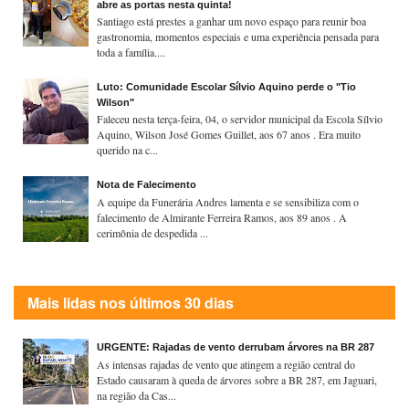
abre as portas nesta quinta!
Santiago está prestes a ganhar um novo espaço para reunir boa
gastronomia, momentos especiais e uma experiência pensada para
toda a família....
Luto: Comunidade Escolar Sílvio Aquino perde o "Tio
Wilson"
Faleceu nesta terça-feira, 04, o servidor municipal da Escola Sílvio
Aquino, Wilson José Gomes Guillet, aos 67 anos . Era muito
querido na c...
Nota de Falecimento
A equipe da Funerária Andres lamenta e se sensibiliza com o
falecimento de Almirante Ferreira Ramos, aos 89 anos . A
cerimônia de despedida ...
Mais lidas nos últimos 30 dias
URGENTE: Rajadas de vento derrubam árvores na BR 287
As intensas rajadas de vento que atingem a região central do
Estado causaram à queda de árvores sobre a BR 287, em Jaguari,
na região da Cas...