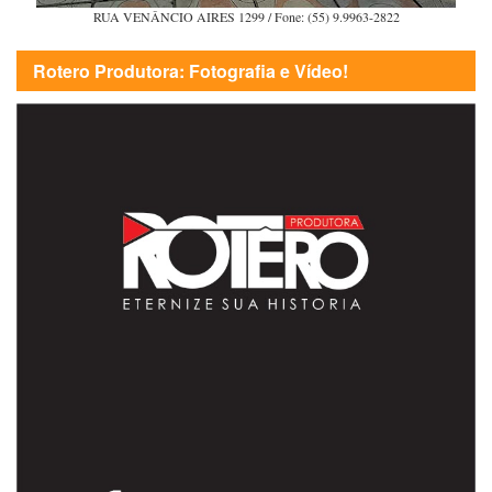
RUA VENÂNCIO AIRES 1299 / Fone: (55) 9.9963-2822
Rotero Produtora: Fotografia e Vídeo!