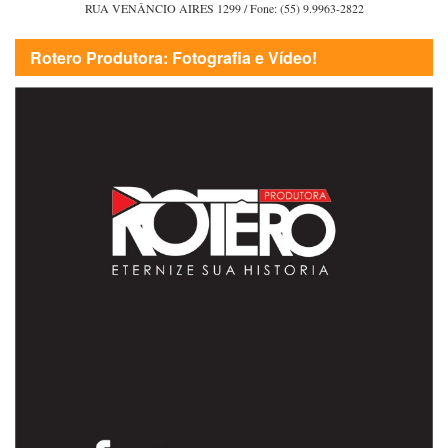
RUA VENÂNCIO AIRES 1299 / Fone: (55) 9.9963-2822
Rotero Produtora: Fotografia e Vídeo!