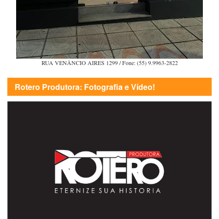
RUA VENÂNCIO AIRES 1299 / Fone: (55) 9.9963-2822
Rotero Produtora: Fotografia e Vídeo!