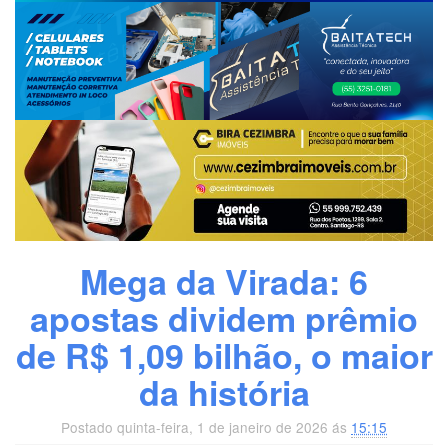
Mega da Virada: 6
apostas dividem prêmio
de R$ 1,09 bilhão, o maior
da história
Postado quinta-feira, 1 de janeiro de 2026 ás
15:15