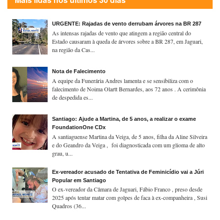
URGENTE: Rajadas de vento derrubam árvores na BR 287
As intensas rajadas de vento que atingem a região central do
Estado causaram à queda de árvores sobre a BR 287, em Jaguari,
na região da Cas...
Nota de Falecimento
A equipe da Funerária Andres lamenta e se sensibiliza com o
falecimento de Noima Olartt Bernardes, aos 72 anos . A cerimônia
de despedida es...
Santiago: Ajude a Martina, de 5 anos, a realizar o exame
FoundationOne CDx
A santiaguense Martina da Veiga, de 5 anos, filha da Aline Silveira
e do Geandro da Veiga , foi diagnosticada com um glioma de alto
grau, u...
Ex-vereador acusado de Tentativa de Feminicídio vai a Júri
Popular em Santiago
O ex-vereador da Câmara de Jaguari, Fábio Franco , preso desde
2025 após tentar matar com golpes de faca à ex-companheira , Susi
Quadros (36...