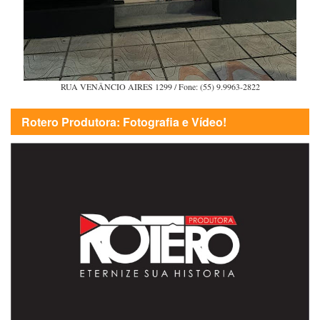
RUA VENÂNCIO AIRES 1299 / Fone: (55) 9.9963-2822
Rotero Produtora: Fotografia e Vídeo!