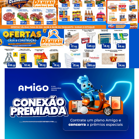
d
e
T
a
g
s