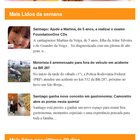
Mais Lidos da semana
Santiago: Ajude a Martina, de 5 anos, a realizar o exame
FoundationOne CDx
A santiaguense Martina da Veiga, de 5 anos, filha da Aline Silveira
e do Geandro da Veiga , foi diagnosticada com um glioma de alto
grau, u...
Motorista é arremessado para fora do veículo em acidente
na BR 287
No início da tarde do sábado (1º), a Polícia Rodoviária Federal
(PRF) atendeu um acidente no km 532 da BR-287, próximo ao
trevo em São Borja...
Santiago ganha novo conceito em gastronomia: Camoretto
abre as portas nesta quinta!
Santiago está prestes a ganhar um novo espaço para reunir boa
gastronomia, momentos especiais e uma experiência pensada para
toda a família....
Mais lidas nos últimos 30 dias