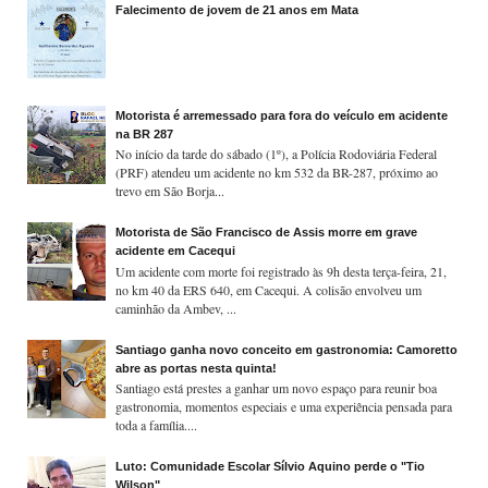
Falecimento de jovem de 21 anos em Mata
Motorista é arremessado para fora do veículo em acidente
na BR 287
No início da tarde do sábado (1º), a Polícia Rodoviária Federal
(PRF) atendeu um acidente no km 532 da BR-287, próximo ao
trevo em São Borja...
Motorista de São Francisco de Assis morre em grave
acidente em Cacequi
Um acidente com morte foi registrado às 9h desta terça-feira, 21,
no km 40 da ERS 640, em Cacequi. A colisão envolveu um
caminhão da Ambev, ...
Santiago ganha novo conceito em gastronomia: Camoretto
abre as portas nesta quinta!
Santiago está prestes a ganhar um novo espaço para reunir boa
gastronomia, momentos especiais e uma experiência pensada para
toda a família....
Luto: Comunidade Escolar Sílvio Aquino perde o "Tio
Wilson"