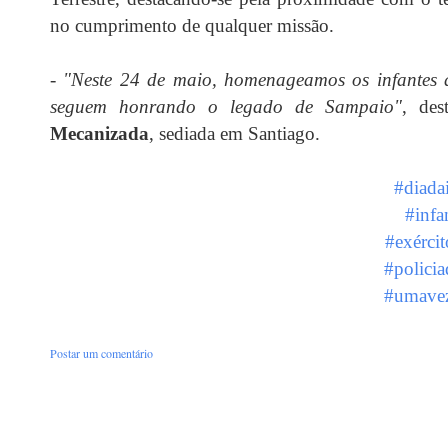
no cumprimento de qualquer missão.
-
"Neste 24 de maio, homenageamos os infantes do
seguem honrando o legado de Sampaio"
, de
Mecanizada
, sediada em Santiago.
#diadai
#infa
#exércit
#policia
#umave
Postar um comentário