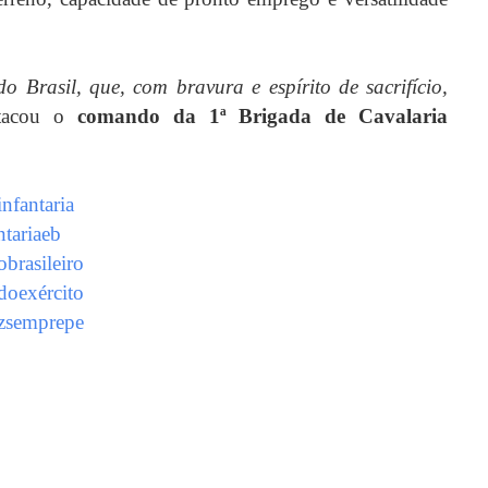
 Brasil, que, com bravura e espírito de sacrifício,
stacou o
comando da 1ª Brigada de Cavalaria
nfantaria
ntariaeb
obrasileiro
doexército
zsemprepe