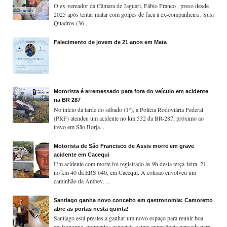
O ex-vereador da Câmara de Jaguari, Fábio Franco , preso desde
2025 após tentar matar com golpes de faca à ex-companheira , Susi
Quadros (36...
Falecimento de jovem de 21 anos em Mata
Motorista é arremessado para fora do veículo em acidente
na BR 287
No início da tarde do sábado (1º), a Polícia Rodoviária Federal
(PRF) atendeu um acidente no km 532 da BR-287, próximo ao
trevo em São Borja...
Motorista de São Francisco de Assis morre em grave
acidente em Cacequi
Um acidente com morte foi registrado às 9h desta terça-feira, 21,
no km 40 da ERS 640, em Cacequi. A colisão envolveu um
caminhão da Ambev, ...
Santiago ganha novo conceito em gastronomia: Camoretto
abre as portas nesta quinta!
Santiago está prestes a ganhar um novo espaço para reunir boa
gastronomia, momentos especiais e uma experiência pensada para