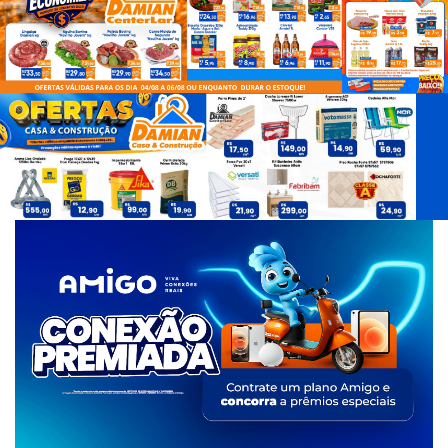
d
e
T
a
g
s