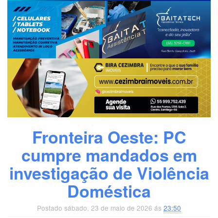
Fronteira Oeste: PC
cumpre mandados em
investigação de Violência
Doméstica
Postado sábado, 23 de maio de 2026 ás
23:50