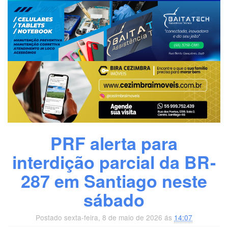
PRF alerta para
interdição parcial da BR-
287 em Santiago neste
sábado
Postado sexta-feira, 8 de maio de 2026 ás
14:07