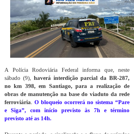
A Polícia Rodoviária Federal informa que, neste
sábado (9),
haverá interdição parcial da BR-287,
no km 398, em Santiago, para a realização de
obras de manutenção na base do viaduto da rede
ferroviária
.
O bloqueio ocorrerá no sistema “Pare
e Siga”, com início previsto às 7h e término
previsto até as 14h.