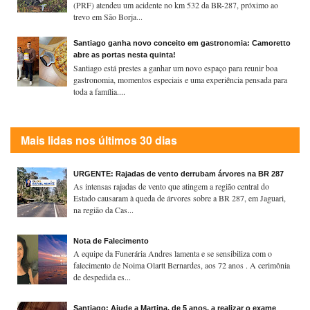
(PRF) atendeu um acidente no km 532 da BR-287, próximo ao
trevo em São Borja...
Santiago ganha novo conceito em gastronomia: Camoretto
abre as portas nesta quinta!
Santiago está prestes a ganhar um novo espaço para reunir boa
gastronomia, momentos especiais e uma experiência pensada para
toda a família....
Mais lidas nos últimos 30 dias
URGENTE: Rajadas de vento derrubam árvores na BR 287
As intensas rajadas de vento que atingem a região central do
Estado causaram à queda de árvores sobre a BR 287, em Jaguari,
na região da Cas...
Nota de Falecimento
A equipe da Funerária Andres lamenta e se sensibiliza com o
falecimento de Noima Olartt Bernardes, aos 72 anos . A cerimônia
de despedida es...
Santiago: Ajude a Martina, de 5 anos, a realizar o exame