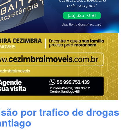
risão por trafico de drogas
ntiago