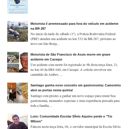
Motorista é arremessado para fora do veículo em acidente
na BR 287
No início da tarde do sábado (1º), a Polícia Rodoviária Federal
(PRF) atendeu um acidente no km 532 da BR-287, próximo ao
trevo em São Borja...
Motorista de São Francisco de Assis morre em grave
acidente em Cacequi
Um acidente com morte foi registrado às 9h desta terça-feira, 21,
no km 40 da ERS 640, em Cacequi. A colisão envolveu um
caminhão da Ambev, ...
Santiago ganha novo conceito em gastronomia: Camoretto
abre as portas nesta quinta!
Santiago está prestes a ganhar um novo espaço para reunir boa
gastronomia, momentos especiais e uma experiência pensada para
toda a família....
Luto: Comunidade Escolar Sílvio Aquino perde o "Tio
Wilson"
Faleceu nesta terça-feira, 04, o servidor municipal da Escola Sílvio