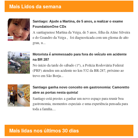
Mais Lidos da semana
Santiago: Ajude a Martina, de 5 anos, a realizar o exame
FoundationOne CDx
A santiaguense Martina da Veiga, de 5 anos, filha da Aline Silveira
e do Geandro da Veiga , foi diagnosticada com um glioma de alto
grau, u...
Motorista é arremessado para fora do veículo em acidente
na BR 287
No início da tarde do sábado (1º), a Polícia Rodoviária Federal
(PRF) atendeu um acidente no km 532 da BR-287, próximo ao
trevo em São Borja...
Santiago ganha novo conceito em gastronomia: Camoretto
abre as portas nesta quinta!
Santiago está prestes a ganhar um novo espaço para reunir boa
gastronomia, momentos especiais e uma experiência pensada para
toda a família....
Mais lidas nos últimos 30 dias