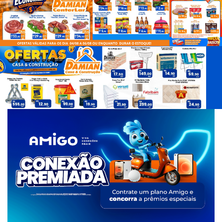
d
e
T
a
g
s