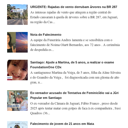
URGENTE: Rajadas de vento derrubam árvores na BR 287
As intensas rajadas de vento que atingem a região central do
Estado causaram à queda de árvores sobre a BR 287, em Jaguari,
na região da Cas...
Nota de Falecimento
A equipe da Funerária Andres lamenta e se sensibiliza com o
falecimento de Noima Olartt Bernardes, aos 72 anos . A cerimônia
de despedida es...
Santiago: Ajude a Martina, de 5 anos, a realizar o exame
FoundationOne CDx
A santiaguense Martina da Veiga, de 5 anos, filha da Aline Silveira
e do Geandro da Veiga , foi diagnosticada com um glioma de alto
grau, u...
Ex-vereador acusado de Tentativa de Feminicídio vai a Júri
Popular em Santiago
O ex-vereador da Câmara de Jaguari, Fábio Franco , preso desde
2025 após tentar matar com golpes de faca à ex-companheira , Susi
Quadros (36...
Falecimento de jovem de 21 anos em Mata