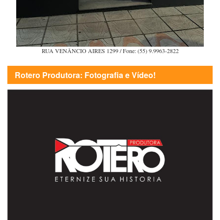
RUA VENÂNCIO AIRES 1299 / Fone: (55) 9.9963-2822
Rotero Produtora: Fotografia e Vídeo!