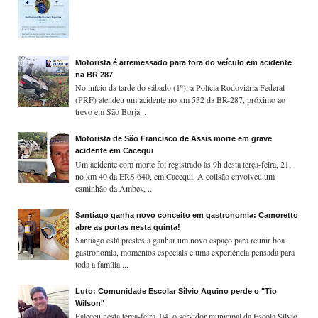
Motorista é arremessado para fora do veículo em acidente
na BR 287
No início da tarde do sábado (1º), a Polícia Rodoviária Federal
(PRF) atendeu um acidente no km 532 da BR-287, próximo ao
trevo em São Borja...
Motorista de São Francisco de Assis morre em grave
acidente em Cacequi
Um acidente com morte foi registrado às 9h desta terça-feira, 21,
no km 40 da ERS 640, em Cacequi. A colisão envolveu um
caminhão da Ambev, ...
Santiago ganha novo conceito em gastronomia: Camoretto
abre as portas nesta quinta!
Santiago está prestes a ganhar um novo espaço para reunir boa
gastronomia, momentos especiais e uma experiência pensada para
toda a família....
Luto: Comunidade Escolar Sílvio Aquino perde o "Tio
Wilson"
Faleceu nesta terça-feira, 04, o servidor municipal da Escola Sílvio