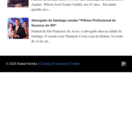
Aquino, Wilson José Gomes Guillet, aos 67 anos . Era muito
querido na c...
Advogado de Santiago recebe “Prêmio Profissional de
Sucesso do RS”
Natural de São Francisco de Assis, o advogado atua na cidade de
Santiago. É casado com Thamyris Costa e pai da Helena. Na noite
de 14 de set...
©
2026 Rafael Nemitz |
Contato
|
Facebook
|
Twitter