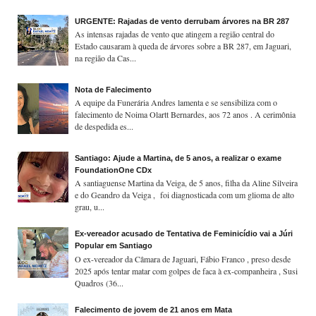
URGENTE: Rajadas de vento derrubam árvores na BR 287
As intensas rajadas de vento que atingem a região central do
Estado causaram à queda de árvores sobre a BR 287, em Jaguari,
na região da Cas...
Nota de Falecimento
A equipe da Funerária Andres lamenta e se sensibiliza com o
falecimento de Noima Olartt Bernardes, aos 72 anos . A cerimônia
de despedida es...
Santiago: Ajude a Martina, de 5 anos, a realizar o exame
FoundationOne CDx
A santiaguense Martina da Veiga, de 5 anos, filha da Aline Silveira
e do Geandro da Veiga , foi diagnosticada com um glioma de alto
grau, u...
Ex-vereador acusado de Tentativa de Feminicídio vai a Júri
Popular em Santiago
O ex-vereador da Câmara de Jaguari, Fábio Franco , preso desde
2025 após tentar matar com golpes de faca à ex-companheira , Susi
Quadros (36...
Falecimento de jovem de 21 anos em Mata