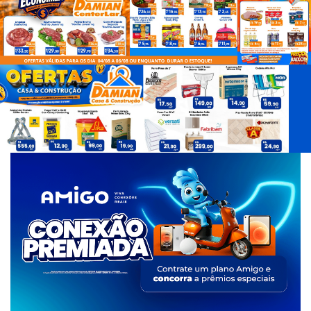
d
e
T
a
g
s