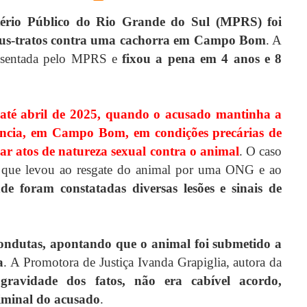
tério Público do Rio Grande do Sul (MPRS)
foi
maus-tratos contra uma cachorra em Campo Bom
. A
presentada pelo MPRS e
fixou a pena em 4 anos e 8
 até abril de 2025, quando o acusado mantinha a
dência, em Campo Bom, em condições precárias de
car atos de natureza sexual contra o animal
. O caso
 o que levou ao resgate do animal por uma ONG e ao
de foram constatadas diversas lesões e sinais de
ndutas, apontando que o animal foi submetido a
a
. A Promotora de Justiça Ivanda Grapiglia, autora da
gravidade dos fatos, não era cabível acordo,
riminal do acusado
.