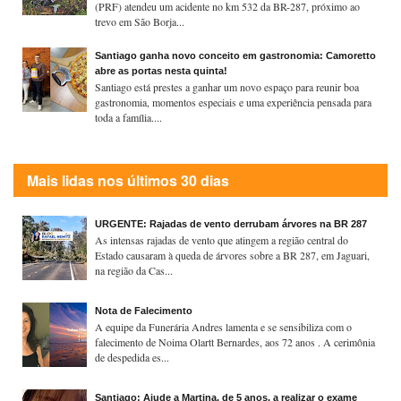
(PRF) atendeu um acidente no km 532 da BR-287, próximo ao
trevo em São Borja...
Santiago ganha novo conceito em gastronomia: Camoretto
abre as portas nesta quinta!
Santiago está prestes a ganhar um novo espaço para reunir boa
gastronomia, momentos especiais e uma experiência pensada para
toda a família....
Mais lidas nos últimos 30 dias
URGENTE: Rajadas de vento derrubam árvores na BR 287
As intensas rajadas de vento que atingem a região central do
Estado causaram à queda de árvores sobre a BR 287, em Jaguari,
na região da Cas...
Nota de Falecimento
A equipe da Funerária Andres lamenta e se sensibiliza com o
falecimento de Noima Olartt Bernardes, aos 72 anos . A cerimônia
de despedida es...
Santiago: Ajude a Martina, de 5 anos, a realizar o exame