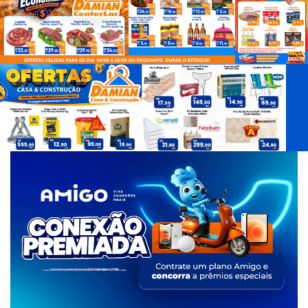
d
e
T
a
g
s