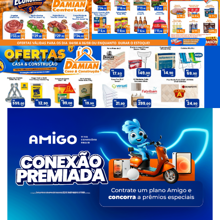
d
e
T
a
g
s