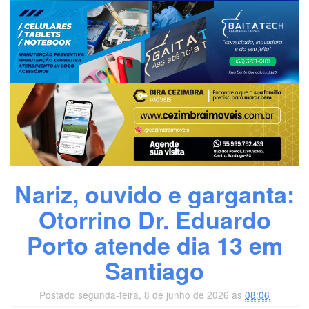
Nariz, ouvido e garganta:
Otorrino Dr. Eduardo
Porto atende dia 13 em
Santiago
Postado segunda-feira, 8 de junho de 2026 ás
08:06