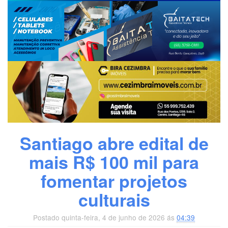
Santiago abre edital de
mais R$ 100 mil para
fomentar projetos
culturais
Postado quinta-feira, 4 de junho de 2026 ás
04:39