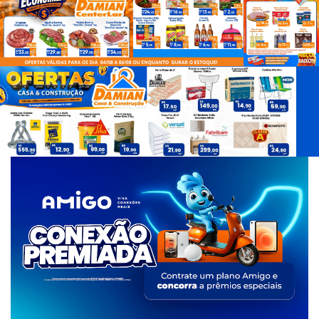
d
e
T
a
g
s