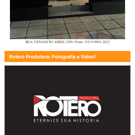
RUA VENÂNCIO AIRES 1299 / Fone: (55) 9.9963-2822
Rotero Produtora: Fotografia e Vídeo!