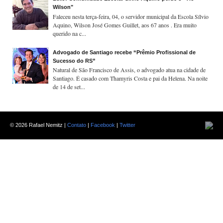
Wilson"
Faleceu nesta terça-feira, 04, o servidor municipal da Escola Sílvio
Aquino, Wilson José Gomes Guillet, aos 67 anos . Era muito
querido na c...
Advogado de Santiago recebe “Prêmio Profissional de
Sucesso do RS”
Natural de São Francisco de Assis, o advogado atua na cidade de
Santiago. É casado com Thamyris Costa e pai da Helena. Na noite
de 14 de set...
©
2026 Rafael Nemitz |
Contato
|
Facebook
|
Twitter