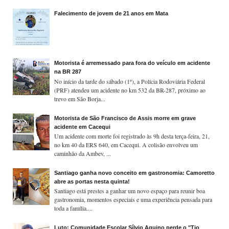
Falecimento de jovem de 21 anos em Mata
Motorista é arremessado para fora do veículo em acidente
na BR 287
No início da tarde do sábado (1º), a Polícia Rodoviária Federal
(PRF) atendeu um acidente no km 532 da BR-287, próximo ao
trevo em São Borja...
Motorista de São Francisco de Assis morre em grave
acidente em Cacequi
Um acidente com morte foi registrado às 9h desta terça-feira, 21,
no km 40 da ERS 640, em Cacequi. A colisão envolveu um
caminhão da Ambev, ...
Santiago ganha novo conceito em gastronomia: Camoretto
abre as portas nesta quinta!
Santiago está prestes a ganhar um novo espaço para reunir boa
gastronomia, momentos especiais e uma experiência pensada para
toda a família....
Luto: Comunidade Escolar Sílvio Aquino perde o "Tio