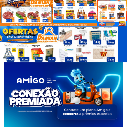
d
e
T
a
g
s