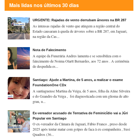
Mais lidas nos últimos 30 dias
URGENTE: Rajadas de vento derrubam árvores na BR 287
As intensas rajadas de vento que atingem a região central do
Estado causaram à queda de árvores sobre a BR 287, em Jaguari,
na região da Cas...
Nota de Falecimento
A equipe da Funerária Andres lamenta e se sensibiliza com o
falecimento de Noima Olartt Bernardes, aos 72 anos . A cerimônia
de despedida es...
Santiago: Ajude a Martina, de 5 anos, a realizar o exame
FoundationOne CDx
A santiaguense Martina da Veiga, de 5 anos, filha da Aline Silveira
e do Geandro da Veiga , foi diagnosticada com um glioma de alto
grau, u...
Ex-vereador acusado de Tentativa de Feminicídio vai a Júri
Popular em Santiago
O ex-vereador da Câmara de Jaguari, Fábio Franco , preso desde
2025 após tentar matar com golpes de faca à ex-companheira , Susi
Quadros (36...