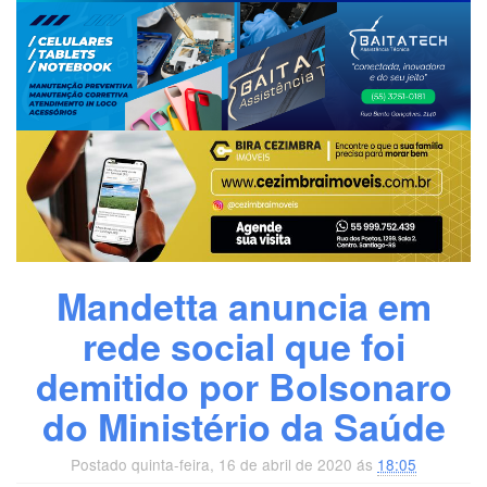
Mandetta anuncia em
rede social que foi
demitido por Bolsonaro
do Ministério da Saúde
Postado quinta-feira, 16 de abril de 2020 ás
18:05