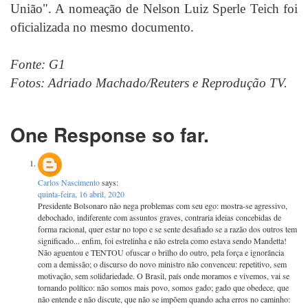
União". A nomeação de Nelson Luiz Sperle Teich foi
oficializada no mesmo documento.
Fonte: G1
Fotos: Adriado Machado/Reuters e Reprodução TV.
One Response so far.
Carlos Nascimento
says:
quinta-feira, 16 abril, 2020
Presidente Bolsonaro não nega problemas com seu ego: mostra-se agressivo,
debochado, indiferente com assuntos graves, contraria ideias concebidas de
forma racional, quer estar no topo e se sente desafiado se a razão dos outros tem
significado... enfim, foi estrelinha e não estrela como estava sendo Mandetta!
Não aguentou e TENTOU ofuscar o brilho do outro, pela força e ignorância
com a demissão; o discurso do novo ministro não convenceu: repetitivo, sem
motivação, sem solidariedade. O Brasil, país onde moramos e vivemos, vai se
tornando político: não somos mais povo, somos gado; gado que obedece, que
não entende e não discute, que não se impõem quando acha erros no caminho: