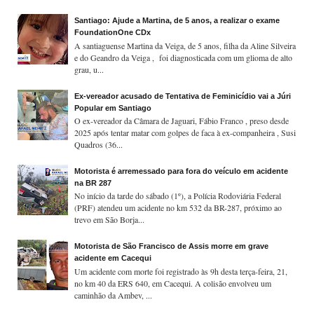
Santiago: Ajude a Martina, de 5 anos, a realizar o exame
FoundationOne CDx
A santiaguense Martina da Veiga, de 5 anos, filha da Aline Silveira
e do Geandro da Veiga , foi diagnosticada com um glioma de alto
grau, u...
Ex-vereador acusado de Tentativa de Feminicídio vai a Júri
Popular em Santiago
O ex-vereador da Câmara de Jaguari, Fábio Franco , preso desde
2025 após tentar matar com golpes de faca à ex-companheira , Susi
Quadros (36...
Motorista é arremessado para fora do veículo em acidente
na BR 287
No início da tarde do sábado (1º), a Polícia Rodoviária Federal
(PRF) atendeu um acidente no km 532 da BR-287, próximo ao
trevo em São Borja...
Motorista de São Francisco de Assis morre em grave
acidente em Cacequi
Um acidente com morte foi registrado às 9h desta terça-feira, 21,
no km 40 da ERS 640, em Cacequi. A colisão envolveu um
caminhão da Ambev, ...