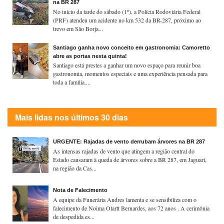
na BR 287
No início da tarde do sábado (1º), a Polícia Rodoviária Federal
(PRF) atendeu um acidente no km 532 da BR-287, próximo ao
trevo em São Borja...
Santiago ganha novo conceito em gastronomia: Camoretto
abre as portas nesta quinta!
Santiago está prestes a ganhar um novo espaço para reunir boa
gastronomia, momentos especiais e uma experiência pensada para
toda a família....
Mais lidas nos últimos 30 dias
URGENTE: Rajadas de vento derrubam árvores na BR 287
As intensas rajadas de vento que atingem a região central do
Estado causaram à queda de árvores sobre a BR 287, em Jaguari,
na região da Cas...
Nota de Falecimento
A equipe da Funerária Andres lamenta e se sensibiliza com o
falecimento de Noima Olartt Bernardes, aos 72 anos . A cerimônia
de despedida es...