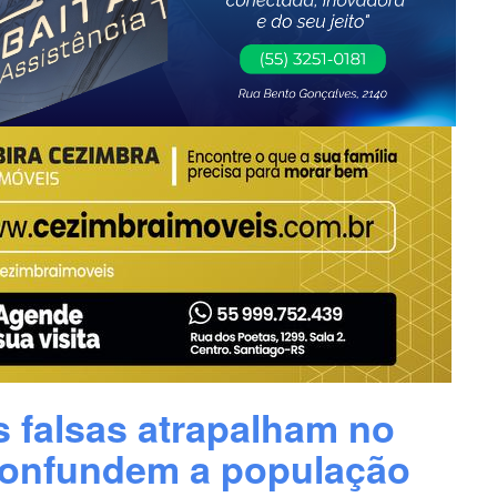
s falsas atrapalham no
confundem a população