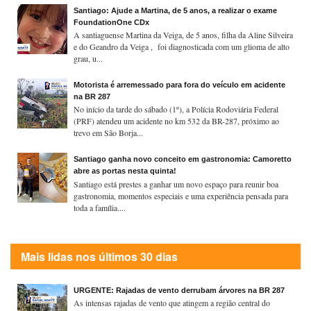
Santiago: Ajude a Martina, de 5 anos, a realizar o exame
FoundationOne CDx
A santiaguense Martina da Veiga, de 5 anos, filha da Aline Silveira
e do Geandro da Veiga , foi diagnosticada com um glioma de alto
grau, u...
Motorista é arremessado para fora do veículo em acidente
na BR 287
No início da tarde do sábado (1º), a Polícia Rodoviária Federal
(PRF) atendeu um acidente no km 532 da BR-287, próximo ao
trevo em São Borja...
Santiago ganha novo conceito em gastronomia: Camoretto
abre as portas nesta quinta!
Santiago está prestes a ganhar um novo espaço para reunir boa
gastronomia, momentos especiais e uma experiência pensada para
toda a família....
Mais lidas nos últimos 30 dias
URGENTE: Rajadas de vento derrubam árvores na BR 287
As intensas rajadas de vento que atingem a região central do