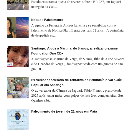
Estado causaram à queda de árvores sobre a BR 287, em Jaguari,
na região da Cas...
Nota de Falecimento
A equipe da Funerária Andres lamenta e se sensibiliza com o
falecimento de Noima Olartt Bernardes, aos 72 anos . A cerimônia
de despedida es...
Santiago: Ajude a Martina, de 5 anos, a realizar o exame
FoundationOne CDx
A santiaguense Martina da Veiga, de 5 anos, filha da Aline Silveira
e do Geandro da Veiga , foi diagnosticada com um glioma de alto
grau, u...
Ex-vereador acusado de Tentativa de Feminicídio vai a Júri
Popular em Santiago
O ex-vereador da Câmara de Jaguari, Fábio Franco , preso desde
2025 após tentar matar com golpes de faca à ex-companheira , Susi
Quadros (36...
Falecimento de jovem de 21 anos em Mata