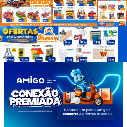
d
e
T
a
g
s