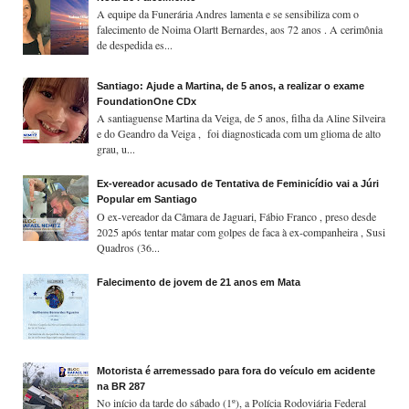
A equipe da Funerária Andres lamenta e se sensibiliza com o
falecimento de Noima Olartt Bernardes, aos 72 anos . A cerimônia
de despedida es...
Santiago: Ajude a Martina, de 5 anos, a realizar o exame
FoundationOne CDx
A santiaguense Martina da Veiga, de 5 anos, filha da Aline Silveira
e do Geandro da Veiga , foi diagnosticada com um glioma de alto
grau, u...
Ex-vereador acusado de Tentativa de Feminicídio vai a Júri
Popular em Santiago
O ex-vereador da Câmara de Jaguari, Fábio Franco , preso desde
2025 após tentar matar com golpes de faca à ex-companheira , Susi
Quadros (36...
Falecimento de jovem de 21 anos em Mata
Motorista é arremessado para fora do veículo em acidente
na BR 287
No início da tarde do sábado (1º), a Polícia Rodoviária Federal