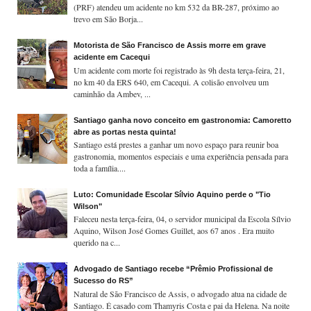
(PRF) atendeu um acidente no km 532 da BR-287, próximo ao
trevo em São Borja...
Motorista de São Francisco de Assis morre em grave
acidente em Cacequi
Um acidente com morte foi registrado às 9h desta terça-feira, 21,
no km 40 da ERS 640, em Cacequi. A colisão envolveu um
caminhão da Ambev, ...
Santiago ganha novo conceito em gastronomia: Camoretto
abre as portas nesta quinta!
Santiago está prestes a ganhar um novo espaço para reunir boa
gastronomia, momentos especiais e uma experiência pensada para
toda a família....
Luto: Comunidade Escolar Sílvio Aquino perde o "Tio
Wilson"
Faleceu nesta terça-feira, 04, o servidor municipal da Escola Sílvio
Aquino, Wilson José Gomes Guillet, aos 67 anos . Era muito
querido na c...
Advogado de Santiago recebe “Prêmio Profissional de
Sucesso do RS”
Natural de São Francisco de Assis, o advogado atua na cidade de
Santiago. É casado com Thamyris Costa e pai da Helena. Na noite