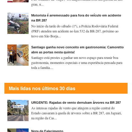
grau, u...
Motorista é arremessado para fora do veículo em acidente
na BR 287
No início da tarde do sábado (1º), a Polícia Rodoviária Federal
(PRF) atendeu um acidente no km 532 da BR-287, próximo ao
trevo em São Borja...
Santiago ganha novo conceito em gastronomia: Camoretto
abre as portas nesta quinta!
Santiago está prestes a ganhar um novo espaço para reunir boa
gastronomia, momentos especiais e uma experiência pensada para
toda a família....
Mais lidas nos últimos 30 dias
URGENTE: Rajadas de vento derrubam árvores na BR 287
As intensas rajadas de vento que atingem a região central do
Estado causaram à queda de árvores sobre a BR 287, em Jaguari,
na região da Cas...
Nota de Falecimento