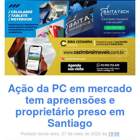
Ação da PC em mercado
tem apreensões e
proprietário preso em
Santiago
Postado sexta-feira, 27 de maio de 2022 ás
19:58