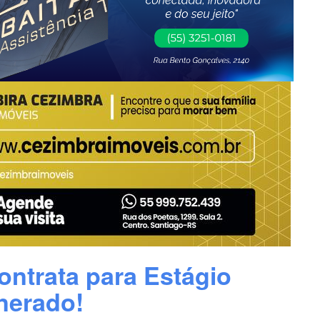
ntrata para Estágio
erado!