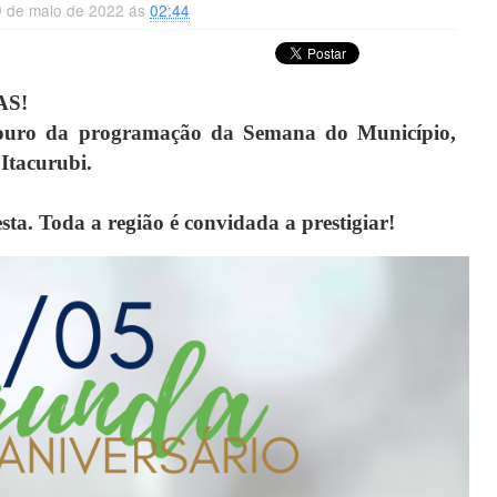
9 de maio de 2022 ás
02:44
AS!
 ouro da programação da Semana do Município,
 Itacurubi.
sta. Toda a região é convidada a prestigiar!