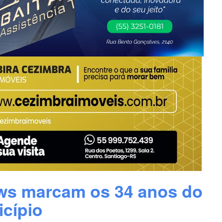
ows marcam os 34 anos do
cípio