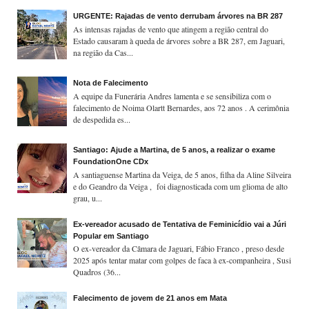
URGENTE: Rajadas de vento derrubam árvores na BR 287
As intensas rajadas de vento que atingem a região central do
Estado causaram à queda de árvores sobre a BR 287, em Jaguari,
na região da Cas...
Nota de Falecimento
A equipe da Funerária Andres lamenta e se sensibiliza com o
falecimento de Noima Olartt Bernardes, aos 72 anos . A cerimônia
de despedida es...
Santiago: Ajude a Martina, de 5 anos, a realizar o exame
FoundationOne CDx
A santiaguense Martina da Veiga, de 5 anos, filha da Aline Silveira
e do Geandro da Veiga , foi diagnosticada com um glioma de alto
grau, u...
Ex-vereador acusado de Tentativa de Feminicídio vai a Júri
Popular em Santiago
O ex-vereador da Câmara de Jaguari, Fábio Franco , preso desde
2025 após tentar matar com golpes de faca à ex-companheira , Susi
Quadros (36...
Falecimento de jovem de 21 anos em Mata