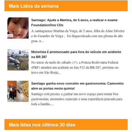
Mais Lidos da semana
Santiago: Ajude a Martina, de 5 anos, a realizar o exame
FoundationOne CDx
A santiaguense Martina da Veiga, de 5 anos, filha da Aline Silveira
e do Geandro da Veiga , foi diagnosticada com um glioma de alto
grau, u...
Motorista é arremessado para fora do veículo em acidente
na BR 287
No início da tarde do sábado (1º), a Polícia Rodoviária Federal
(PRF) atendeu um acidente no km 532 da BR-287, próximo ao
trevo em São Borja...
Santiago ganha novo conceito em gastronomia: Camoretto
abre as portas nesta quinta!
Santiago está prestes a ganhar um novo espaço para reunir boa
gastronomia, momentos especiais e uma experiência pensada para
toda a família....
Mais lidas nos últimos 30 dias