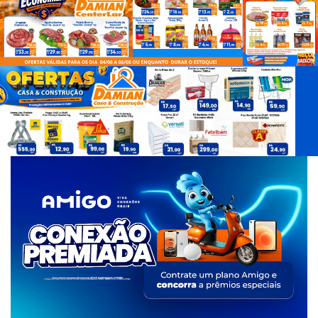
d
e
T
a
g
s