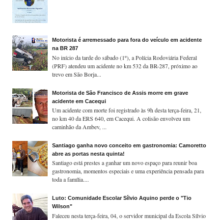
Motorista é arremessado para fora do veículo em acidente
na BR 287
No início da tarde do sábado (1º), a Polícia Rodoviária Federal
(PRF) atendeu um acidente no km 532 da BR-287, próximo ao
trevo em São Borja...
Motorista de São Francisco de Assis morre em grave
acidente em Cacequi
Um acidente com morte foi registrado às 9h desta terça-feira, 21,
no km 40 da ERS 640, em Cacequi. A colisão envolveu um
caminhão da Ambev, ...
Santiago ganha novo conceito em gastronomia: Camoretto
abre as portas nesta quinta!
Santiago está prestes a ganhar um novo espaço para reunir boa
gastronomia, momentos especiais e uma experiência pensada para
toda a família....
Luto: Comunidade Escolar Sílvio Aquino perde o "Tio
Wilson"
Faleceu nesta terça-feira, 04, o servidor municipal da Escola Sílvio