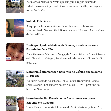
As intensas rajadas de vento que atingem a região central do
Estado causaram à queda de árvores sobre a BR 287, em Jaguari,
na região da Cas...
Nota de Falecimento
A equipe da Funerária Andres lamenta e se sensibiliza com o
falecimento de Noima Olartt Bernardes, aos 72 anos . A cerimônia
de despedida es...
Santiago: Ajude a Martina, de 5 anos, a realizar o exame
FoundationOne CDx
A santiaguense Martina da Veiga, de 5 anos, filha da Aline Silveira
e do Geandro da Veiga , foi diagnosticada com um glioma de alto
grau, u...
Motorista é arremessado para fora do veículo em acidente
na BR 287
No início da tarde do sábado (1º), a Polícia Rodoviária Federal
(PRF) atendeu um acidente no km 532 da BR-287, próximo ao
trevo em São Borja...
Motorista de São Francisco de Assis morre em grave
acidente em Cacequi
Um acidente com morte foi registrado às 9h desta terça-feira, 21,