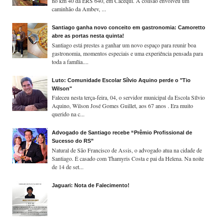
no km 40 da ERS 640, em Cacequi. A colisão envolveu um
caminhão da Ambev, ...
Santiago ganha novo conceito em gastronomia: Camoretto
abre as portas nesta quinta!
Santiago está prestes a ganhar um novo espaço para reunir boa
gastronomia, momentos especiais e uma experiência pensada para
toda a família....
Luto: Comunidade Escolar Sílvio Aquino perde o "Tio
Wilson"
Faleceu nesta terça-feira, 04, o servidor municipal da Escola Sílvio
Aquino, Wilson José Gomes Guillet, aos 67 anos . Era muito
querido na c...
Advogado de Santiago recebe “Prêmio Profissional de
Sucesso do RS”
Natural de São Francisco de Assis, o advogado atua na cidade de
Santiago. É casado com Thamyris Costa e pai da Helena. Na noite
de 14 de set...
Jaguari: Nota de Falecimento!