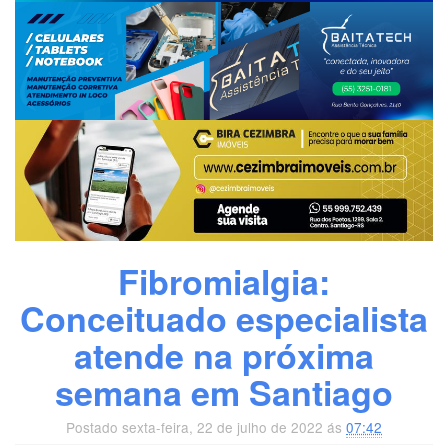
Fibromialgia:
Conceituado especialista
atende na próxima
semana em Santiago
Postado sexta-feira, 22 de julho de 2022 ás
07:42