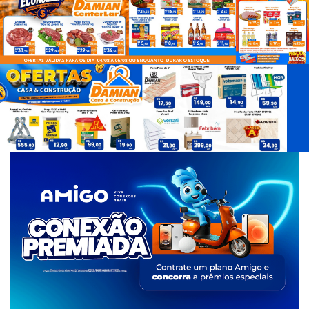
d
e
T
a
g
s