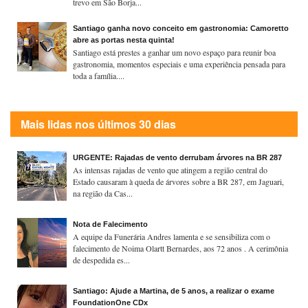
trevo em São Borja...
Santiago ganha novo conceito em gastronomia: Camoretto
abre as portas nesta quinta!
Santiago está prestes a ganhar um novo espaço para reunir boa
gastronomia, momentos especiais e uma experiência pensada para
toda a família....
Mais lidas nos últimos 30 dias
URGENTE: Rajadas de vento derrubam árvores na BR 287
As intensas rajadas de vento que atingem a região central do
Estado causaram à queda de árvores sobre a BR 287, em Jaguari,
na região da Cas...
Nota de Falecimento
A equipe da Funerária Andres lamenta e se sensibiliza com o
falecimento de Noima Olartt Bernardes, aos 72 anos . A cerimônia
de despedida es...
Santiago: Ajude a Martina, de 5 anos, a realizar o exame
FoundationOne CDx