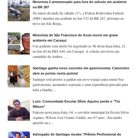
Motorista é arremessado para fora do veículo em acidente
na BR 287
No início da tarde do sábado (1º), a Polícia Rodoviária Federal
(PRF) atendeu um acidente no km 532 da BR-287, próximo ao
trevo em São Borja...
Motorista de São Francisco de Assis morre em grave
acidente em Cacequi
Um acidente com morte foi registrado às 9h desta terça-feira, 21,
no km 40 da ERS 640, em Cacequi. A colisão envolveu um
caminhão da Ambev, ...
Santiago ganha novo conceito em gastronomia: Camoretto
abre as portas nesta quinta!
Santiago está prestes a ganhar um novo espaço para reunir boa
gastronomia, momentos especiais e uma experiência pensada para
toda a família....
Luto: Comunidade Escolar Sílvio Aquino perde o "Tio
Wilson"
Faleceu nesta terça-feira, 04, o servidor municipal da Escola Sílvio
Aquino, Wilson José Gomes Guillet, aos 67 anos . Era muito
querido na c...
Advogado de Santiago recebe “Prêmio Profissional de