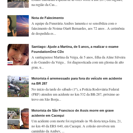
na região da Cas...
Nota de Falecimento
A equipe da Funerária Andres lamenta e se sensibiliza com o
falecimento de Noima Olartt Bernardes, aos 72 anos . A cerimônia
de despedida es...
Santiago: Ajude a Martina, de 5 anos, a realizar o exame
FoundationOne CDx
A santiaguense Martina da Veiga, de 5 anos, filha da Aline Silveira
e do Geandro da Veiga , foi diagnosticada com um glioma de alto
grau, u...
Motorista é arremessado para fora do veículo em acidente
na BR 287
No início da tarde do sábado (1º), a Polícia Rodoviária Federal
(PRF) atendeu um acidente no km 532 da BR-287, próximo ao
trevo em São Borja...
Motorista de São Francisco de Assis morre em grave
acidente em Cacequi
Um acidente com morte foi registrado às 9h desta terça-feira, 21,
no km 40 da ERS 640, em Cacequi. A colisão envolveu um
caminhão da Ambev, ...