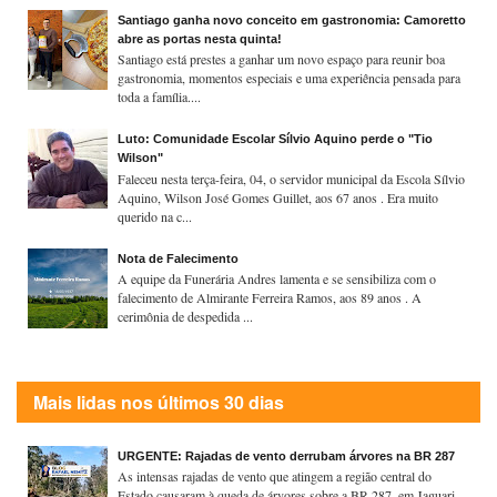
Santiago ganha novo conceito em gastronomia: Camoretto
abre as portas nesta quinta!
Santiago está prestes a ganhar um novo espaço para reunir boa
gastronomia, momentos especiais e uma experiência pensada para
toda a família....
Luto: Comunidade Escolar Sílvio Aquino perde o "Tio
Wilson"
Faleceu nesta terça-feira, 04, o servidor municipal da Escola Sílvio
Aquino, Wilson José Gomes Guillet, aos 67 anos . Era muito
querido na c...
Nota de Falecimento
A equipe da Funerária Andres lamenta e se sensibiliza com o
falecimento de Almirante Ferreira Ramos, aos 89 anos . A
cerimônia de despedida ...
Mais lidas nos últimos 30 dias
URGENTE: Rajadas de vento derrubam árvores na BR 287
As intensas rajadas de vento que atingem a região central do
Estado causaram à queda de árvores sobre a BR 287, em Jaguari,