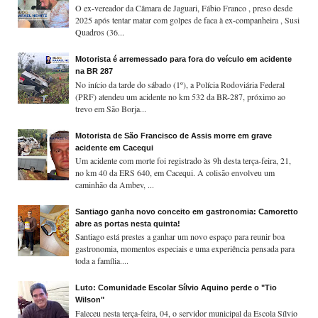
O ex-vereador da Câmara de Jaguari, Fábio Franco , preso desde
2025 após tentar matar com golpes de faca à ex-companheira , Susi
Quadros (36...
Motorista é arremessado para fora do veículo em acidente
na BR 287
No início da tarde do sábado (1º), a Polícia Rodoviária Federal
(PRF) atendeu um acidente no km 532 da BR-287, próximo ao
trevo em São Borja...
Motorista de São Francisco de Assis morre em grave
acidente em Cacequi
Um acidente com morte foi registrado às 9h desta terça-feira, 21,
no km 40 da ERS 640, em Cacequi. A colisão envolveu um
caminhão da Ambev, ...
Santiago ganha novo conceito em gastronomia: Camoretto
abre as portas nesta quinta!
Santiago está prestes a ganhar um novo espaço para reunir boa
gastronomia, momentos especiais e uma experiência pensada para
toda a família....
Luto: Comunidade Escolar Sílvio Aquino perde o "Tio
Wilson"
Faleceu nesta terça-feira, 04, o servidor municipal da Escola Sílvio