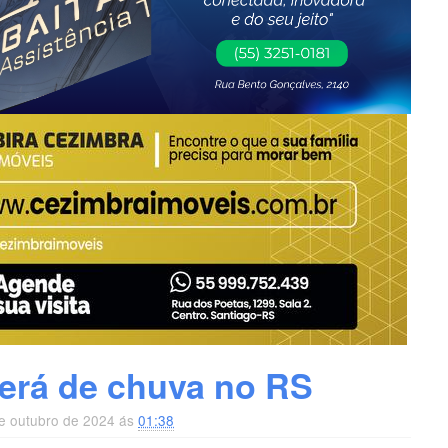
será de chuva no RS
de outubro de 2024 ás
01:38