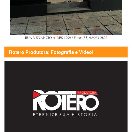
RUA VENÂNCIO AIRES 1299 / Fone: (55) 9.9963-2822
Rotero Produtora: Fotografia e Vídeo!