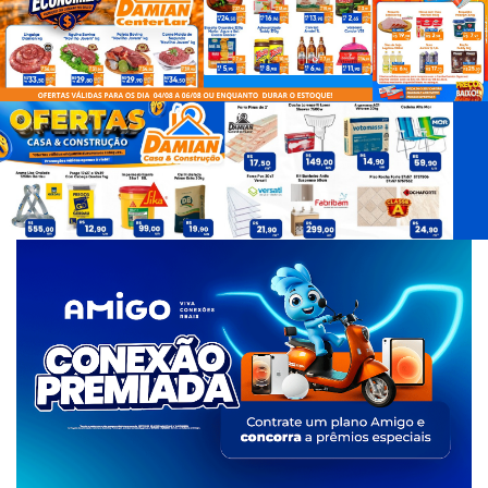
d
e
T
a
g
s