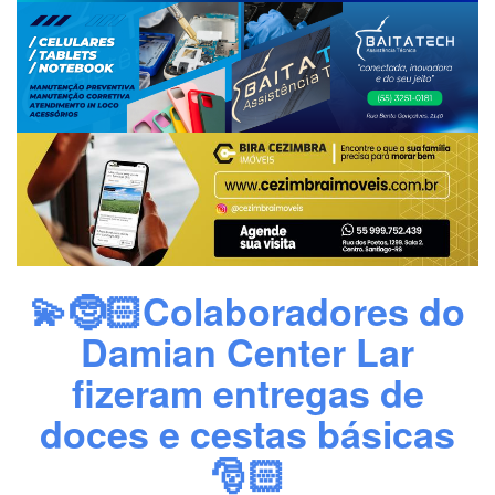
💫🤶🏻Colaboradores do
Damian Center Lar
fizeram entregas de
doces e cestas básicas
🎅🏻