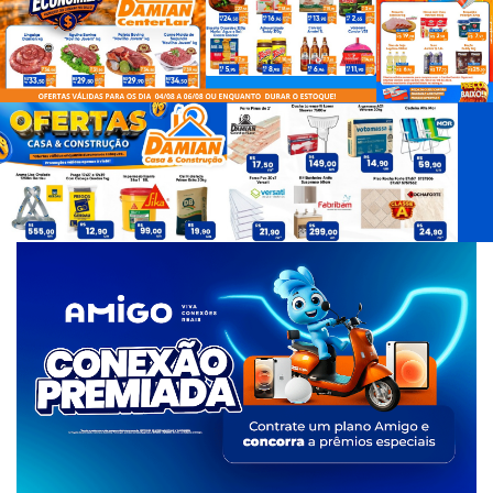
d
e
T
a
g
s