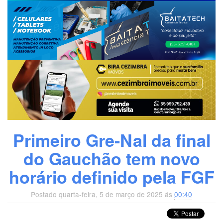
Primeiro Gre-Nal da final
do Gauchão tem novo
horário definido pela FGF
Postado quarta-feira, 5 de março de 2025 ás
00:40