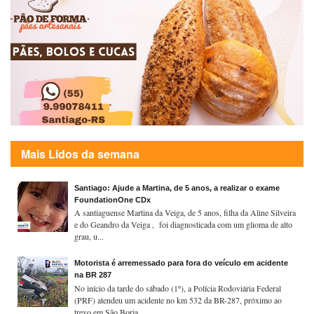
Mais Lidos da semana
Santiago: Ajude a Martina, de 5 anos, a realizar o exame
FoundationOne CDx
A santiaguense Martina da Veiga, de 5 anos, filha da Aline Silveira
e do Geandro da Veiga , foi diagnosticada com um glioma de alto
grau, u...
Motorista é arremessado para fora do veículo em acidente
na BR 287
No início da tarde do sábado (1º), a Polícia Rodoviária Federal
(PRF) atendeu um acidente no km 532 da BR-287, próximo ao
trevo em São Borja...