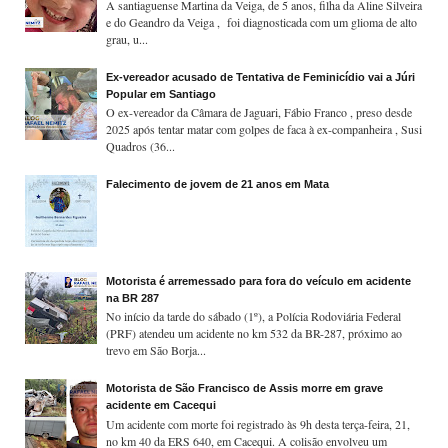
A santiaguense Martina da Veiga, de 5 anos, filha da Aline Silveira
e do Geandro da Veiga , foi diagnosticada com um glioma de alto
grau, u...
Ex-vereador acusado de Tentativa de Feminicídio vai a Júri
Popular em Santiago
O ex-vereador da Câmara de Jaguari, Fábio Franco , preso desde
2025 após tentar matar com golpes de faca à ex-companheira , Susi
Quadros (36...
Falecimento de jovem de 21 anos em Mata
Motorista é arremessado para fora do veículo em acidente
na BR 287
No início da tarde do sábado (1º), a Polícia Rodoviária Federal
(PRF) atendeu um acidente no km 532 da BR-287, próximo ao
trevo em São Borja...
Motorista de São Francisco de Assis morre em grave
acidente em Cacequi
Um acidente com morte foi registrado às 9h desta terça-feira, 21,
no km 40 da ERS 640, em Cacequi. A colisão envolveu um