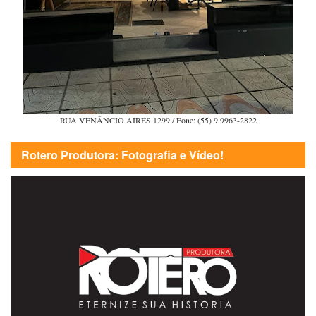
RUA VENÂNCIO AIRES 1299 / Fone: (55) 9.9963-2822
Rotero Produtora: Fotografia e Vídeo!