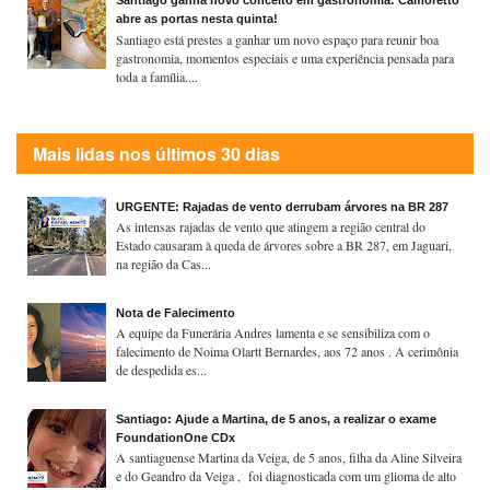
Santiago ganha novo conceito em gastronomia: Camoretto
abre as portas nesta quinta!
Santiago está prestes a ganhar um novo espaço para reunir boa
gastronomia, momentos especiais e uma experiência pensada para
toda a família....
Mais lidas nos últimos 30 dias
URGENTE: Rajadas de vento derrubam árvores na BR 287
As intensas rajadas de vento que atingem a região central do
Estado causaram à queda de árvores sobre a BR 287, em Jaguari,
na região da Cas...
Nota de Falecimento
A equipe da Funerária Andres lamenta e se sensibiliza com o
falecimento de Noima Olartt Bernardes, aos 72 anos . A cerimônia
de despedida es...
Santiago: Ajude a Martina, de 5 anos, a realizar o exame
FoundationOne CDx
A santiaguense Martina da Veiga, de 5 anos, filha da Aline Silveira
e do Geandro da Veiga , foi diagnosticada com um glioma de alto