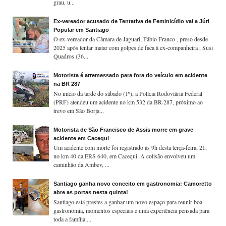
grau, u...
Ex-vereador acusado de Tentativa de Feminicídio vai a Júri
Popular em Santiago
O ex-vereador da Câmara de Jaguari, Fábio Franco , preso desde
2025 após tentar matar com golpes de faca à ex-companheira , Susi
Quadros (36...
Motorista é arremessado para fora do veículo em acidente
na BR 287
No início da tarde do sábado (1º), a Polícia Rodoviária Federal
(PRF) atendeu um acidente no km 532 da BR-287, próximo ao
trevo em São Borja...
Motorista de São Francisco de Assis morre em grave
acidente em Cacequi
Um acidente com morte foi registrado às 9h desta terça-feira, 21,
no km 40 da ERS 640, em Cacequi. A colisão envolveu um
caminhão da Ambev, ...
Santiago ganha novo conceito em gastronomia: Camoretto
abre as portas nesta quinta!
Santiago está prestes a ganhar um novo espaço para reunir boa
gastronomia, momentos especiais e uma experiência pensada para
toda a família....