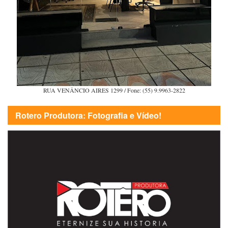
RUA VENÂNCIO AIRES 1299 / Fone: (55) 9.9963-2822
Rotero Produtora: Fotografia e Vídeo!