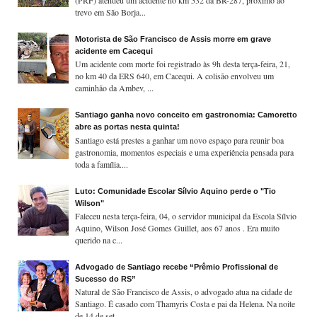
trevo em São Borja...
Motorista de São Francisco de Assis morre em grave
acidente em Cacequi
Um acidente com morte foi registrado às 9h desta terça-feira, 21,
no km 40 da ERS 640, em Cacequi. A colisão envolveu um
caminhão da Ambev, ...
Santiago ganha novo conceito em gastronomia: Camoretto
abre as portas nesta quinta!
Santiago está prestes a ganhar um novo espaço para reunir boa
gastronomia, momentos especiais e uma experiência pensada para
toda a família....
Luto: Comunidade Escolar Sílvio Aquino perde o "Tio
Wilson"
Faleceu nesta terça-feira, 04, o servidor municipal da Escola Sílvio
Aquino, Wilson José Gomes Guillet, aos 67 anos . Era muito
querido na c...
Advogado de Santiago recebe “Prêmio Profissional de
Sucesso do RS”
Natural de São Francisco de Assis, o advogado atua na cidade de
Santiago. É casado com Thamyris Costa e pai da Helena. Na noite
de 14 de set...