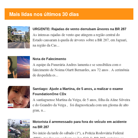
Mais lidas nos últimos 30 dias
URGENTE: Rajadas de vento derrubam árvores na BR 287
As intensas rajadas de vento que atingem a região central do
Estado causaram à queda de árvores sobre a BR 287, em Jaguari,
na região da Cas...
Nota de Falecimento
A equipe da Funerária Andres lamenta e se sensibiliza com o
falecimento de Noima Olartt Bernardes, aos 72 anos . A cerimônia
de despedida es...
Santiago: Ajude a Martina, de 5 anos, a realizar o exame
FoundationOne CDx
A santiaguense Martina da Veiga, de 5 anos, filha da Aline Silveira
e do Geandro da Veiga , foi diagnosticada com um glioma de alto
grau, u...
Motorista é arremessado para fora do veículo em acidente
na BR 287
No início da tarde do sábado (1º), a Polícia Rodoviária Federal
(PRF) atendeu um acidente no km 532 da BR-287, próximo ao