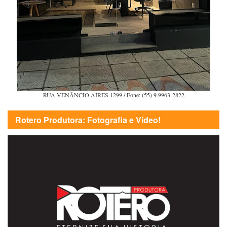
RUA VENÂNCIO AIRES 1299 / Fone: (55) 9.9963-2822
Rotero Produtora: Fotografia e Vídeo!