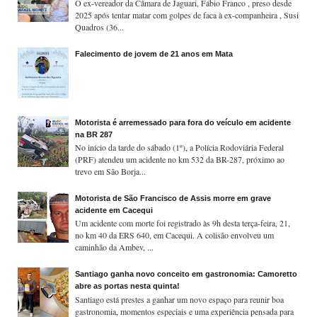
O ex-vereador da Câmara de Jaguari, Fábio Franco , preso desde
2025 após tentar matar com golpes de faca à ex-companheira , Susi
Quadros (36...
Falecimento de jovem de 21 anos em Mata
Motorista é arremessado para fora do veículo em acidente
na BR 287
No início da tarde do sábado (1º), a Polícia Rodoviária Federal
(PRF) atendeu um acidente no km 532 da BR-287, próximo ao
trevo em São Borja...
Motorista de São Francisco de Assis morre em grave
acidente em Cacequi
Um acidente com morte foi registrado às 9h desta terça-feira, 21,
no km 40 da ERS 640, em Cacequi. A colisão envolveu um
caminhão da Ambev, ...
Santiago ganha novo conceito em gastronomia: Camoretto
abre as portas nesta quinta!
Santiago está prestes a ganhar um novo espaço para reunir boa
gastronomia, momentos especiais e uma experiência pensada para