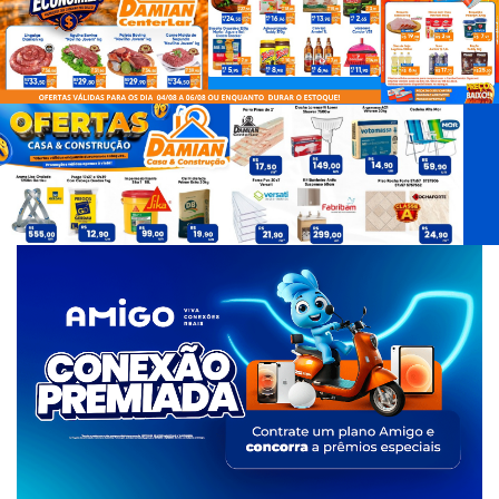
d
e
T
a
g
s