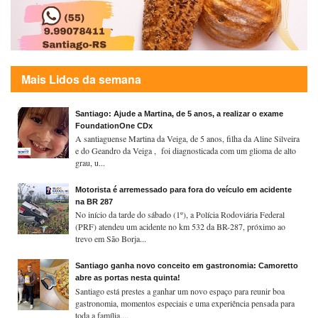
Mais Lidos da semana
Santiago: Ajude a Martina, de 5 anos, a realizar o exame
FoundationOne CDx
A santiaguense Martina da Veiga, de 5 anos, filha da Aline Silveira
e do Geandro da Veiga , foi diagnosticada com um glioma de alto
grau, u...
Motorista é arremessado para fora do veículo em acidente
na BR 287
No início da tarde do sábado (1º), a Polícia Rodoviária Federal
(PRF) atendeu um acidente no km 532 da BR-287, próximo ao
trevo em São Borja...
Santiago ganha novo conceito em gastronomia: Camoretto
abre as portas nesta quinta!
Santiago está prestes a ganhar um novo espaço para reunir boa
gastronomia, momentos especiais e uma experiência pensada para
toda a família....