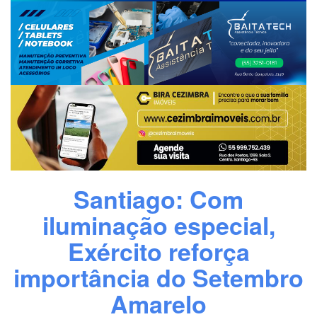
Santiago: Com
iluminação especial,
Exército reforça
importância do Setembro
Amarelo