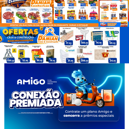
d
e
T
a
g
s