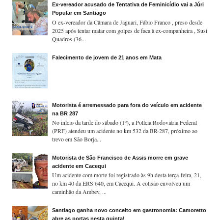
Ex-vereador acusado de Tentativa de Feminicídio vai a Júri
Popular em Santiago
O ex-vereador da Câmara de Jaguari, Fábio Franco , preso desde
2025 após tentar matar com golpes de faca à ex-companheira , Susi
Quadros (36...
Falecimento de jovem de 21 anos em Mata
Motorista é arremessado para fora do veículo em acidente
na BR 287
No início da tarde do sábado (1º), a Polícia Rodoviária Federal
(PRF) atendeu um acidente no km 532 da BR-287, próximo ao
trevo em São Borja...
Motorista de São Francisco de Assis morre em grave
acidente em Cacequi
Um acidente com morte foi registrado às 9h desta terça-feira, 21,
no km 40 da ERS 640, em Cacequi. A colisão envolveu um
caminhão da Ambev, ...
Santiago ganha novo conceito em gastronomia: Camoretto
abre as portas nesta quinta!