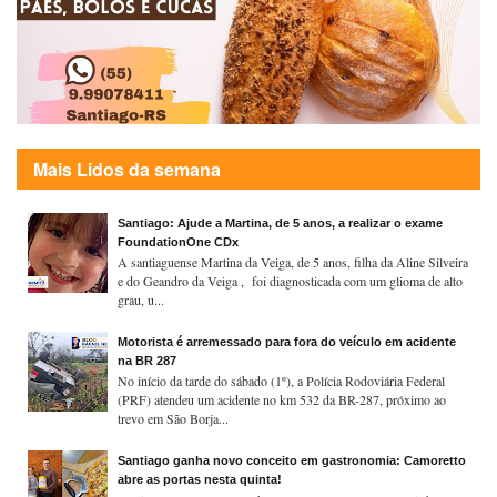
Mais Lidos da semana
Santiago: Ajude a Martina, de 5 anos, a realizar o exame
FoundationOne CDx
A santiaguense Martina da Veiga, de 5 anos, filha da Aline Silveira
e do Geandro da Veiga , foi diagnosticada com um glioma de alto
grau, u...
Motorista é arremessado para fora do veículo em acidente
na BR 287
No início da tarde do sábado (1º), a Polícia Rodoviária Federal
(PRF) atendeu um acidente no km 532 da BR-287, próximo ao
trevo em São Borja...
Santiago ganha novo conceito em gastronomia: Camoretto
abre as portas nesta quinta!