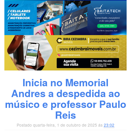
Inicia no Memorial
Andres a despedida ao
músico e professor Paulo
Reis
Postado quarta-feira, 1 de outubro de 2025 ás
23:02