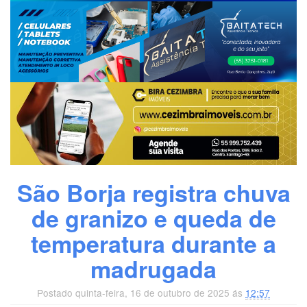
São Borja registra chuva
de granizo e queda de
temperatura durante a
madrugada
Postado quinta-feira, 16 de outubro de 2025 ás
12:57