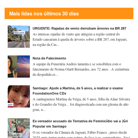
Mais lidas nos últimos 30 dias
URGENTE: Rajadas de vento derrubam árvores na BR 287
As intensas rajadas de vento que atingem a região central do
Estado causaram à queda de árvores sobre a BR 287, em Jaguari,
na região da Cas...
Nota de Falecimento
A equipe da Funerária Andres lamenta e se sensibiliza com o
falecimento de Noima Olartt Bernardes, aos 72 anos . A cerimônia
de despedida es...
Santiago: Ajude a Martina, de 5 anos, a realizar o exame
FoundationOne CDx
A santiaguense Martina da Veiga, de 5 anos, filha da Aline Silveira
e do Geandro da Veiga , foi diagnosticada com um glioma de alto
grau, u...
Ex-vereador acusado de Tentativa de Feminicídio vai a Júri
Popular em Santiago
O ex-vereador da Câmara de Jaguari, Fábio Franco , preso desde
2025 após tentar matar com golpes de faca à ex-companheira , Susi