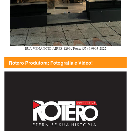
RUA VENÂNCIO AIRES 1299 / Fone: (55) 9.9963-2822
Rotero Produtora: Fotografia e Vídeo!