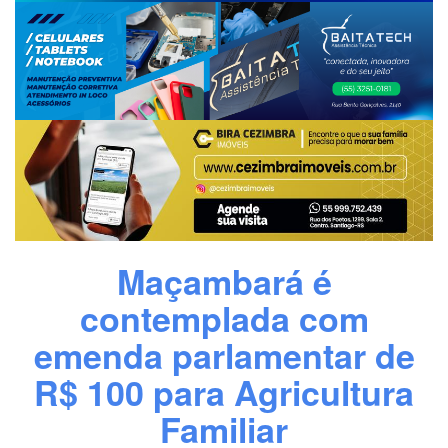
Maçambará é
contemplada com
emenda parlamentar de
R$ 100 para Agricultura
Familiar