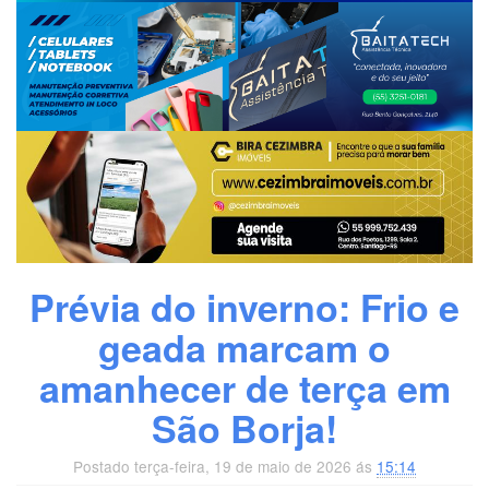
Prévia do inverno: Frio e
geada marcam o
amanhecer de terça em
São Borja!
Postado terça-feira, 19 de maio de 2026 ás
15:14