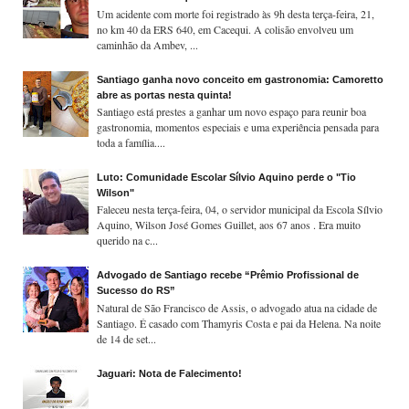
Um acidente com morte foi registrado às 9h desta terça-feira, 21,
no km 40 da ERS 640, em Cacequi. A colisão envolveu um
caminhão da Ambev, ...
Santiago ganha novo conceito em gastronomia: Camoretto
abre as portas nesta quinta!
Santiago está prestes a ganhar um novo espaço para reunir boa
gastronomia, momentos especiais e uma experiência pensada para
toda a família....
Luto: Comunidade Escolar Sílvio Aquino perde o "Tio
Wilson"
Faleceu nesta terça-feira, 04, o servidor municipal da Escola Sílvio
Aquino, Wilson José Gomes Guillet, aos 67 anos . Era muito
querido na c...
Advogado de Santiago recebe “Prêmio Profissional de
Sucesso do RS”
Natural de São Francisco de Assis, o advogado atua na cidade de
Santiago. É casado com Thamyris Costa e pai da Helena. Na noite
de 14 de set...
Jaguari: Nota de Falecimento!