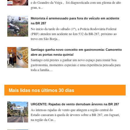
e do Geandro da Veiga , foi diagnosticada com um glioma de alto
grau, u...
Motorista é arremessado para fora do veículo em acidente
na BR 287
No início da tarde do sábado (1º), a Polícia Rodoviária Federal
(PRF) atendeu um acidente no km 532 da BR-287, próximo ao
trevo em São Borja...
Santiago ganha novo conceito em gastronomia: Camoretto
abre as portas nesta quinta!
Santiago está prestes a ganhar um novo espaço para reunir boa
gastronomia, momentos especiais e uma experiência pensada para
toda a família....
Mais lidas nos últimos 30 dias
URGENTE: Rajadas de vento derrubam árvores na BR 287
As intensas rajadas de vento que atingem a região central do
Estado causaram à queda de árvores sobre a BR 287, em Jaguari,
na região da Cas...