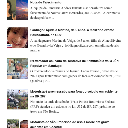
Nota de Falecimento
A equipe da Funerária Andres lamenta e se sensibiliza com o
falecimento de Noima Olartt Bernardes, aos 72 anos . A cerimônia
de despedida es...
Santiago: Ajude a Martina, de 5 anos, a realizar o exame
FoundationOne CDx
A santiaguense Martina da Veiga, de 5 anos, filha da Aline Silveira
e do Geandro da Veiga , foi diagnosticada com um glioma de alto
grau, u...
Ex-vereador acusado de Tentativa de Feminicídio vai a Júri
Popular em Santiago
O ex-vereador da Câmara de Jaguari, Fábio Franco , preso desde
2025 após tentar matar com golpes de faca à ex-companheira , Susi
Quadros (36...
Motorista é arremessado para fora do veículo em acidente
na BR 287
No início da tarde do sábado (1º), a Polícia Rodoviária Federal
(PRF) atendeu um acidente no km 532 da BR-287, próximo ao
trevo em São Borja...
Motorista de São Francisco de Assis morre em grave
acidente em Cacequi