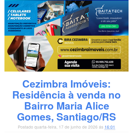
Cezimbra Imóveis:
Residência à venda no
Bairro Maria Alice
Gomes, Santiago/RS
Postado quarta-feira, 17 de junho de 2026 ás
16:01