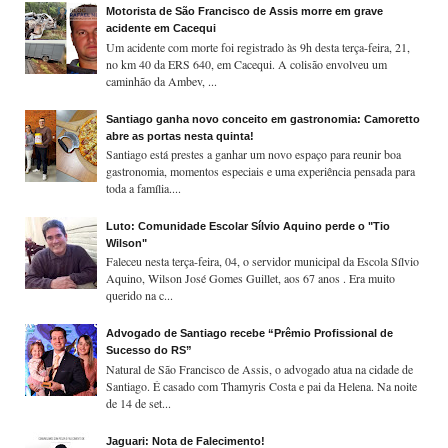
Motorista de São Francisco de Assis morre em grave
acidente em Cacequi
Um acidente com morte foi registrado às 9h desta terça-feira, 21,
no km 40 da ERS 640, em Cacequi. A colisão envolveu um
caminhão da Ambev, ...
Santiago ganha novo conceito em gastronomia: Camoretto
abre as portas nesta quinta!
Santiago está prestes a ganhar um novo espaço para reunir boa
gastronomia, momentos especiais e uma experiência pensada para
toda a família....
Luto: Comunidade Escolar Sílvio Aquino perde o "Tio
Wilson"
Faleceu nesta terça-feira, 04, o servidor municipal da Escola Sílvio
Aquino, Wilson José Gomes Guillet, aos 67 anos . Era muito
querido na c...
Advogado de Santiago recebe “Prêmio Profissional de
Sucesso do RS”
Natural de São Francisco de Assis, o advogado atua na cidade de
Santiago. É casado com Thamyris Costa e pai da Helena. Na noite
de 14 de set...
Jaguari: Nota de Falecimento!