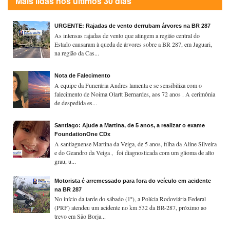
Mais lidas nos últimos 30 dias
URGENTE: Rajadas de vento derrubam árvores na BR 287
As intensas rajadas de vento que atingem a região central do
Estado causaram à queda de árvores sobre a BR 287, em Jaguari,
na região da Cas...
Nota de Falecimento
A equipe da Funerária Andres lamenta e se sensibiliza com o
falecimento de Noima Olartt Bernardes, aos 72 anos . A cerimônia
de despedida es...
Santiago: Ajude a Martina, de 5 anos, a realizar o exame
FoundationOne CDx
A santiaguense Martina da Veiga, de 5 anos, filha da Aline Silveira
e do Geandro da Veiga , foi diagnosticada com um glioma de alto
grau, u...
Motorista é arremessado para fora do veículo em acidente
na BR 287
No início da tarde do sábado (1º), a Polícia Rodoviária Federal
(PRF) atendeu um acidente no km 532 da BR-287, próximo ao
trevo em São Borja...