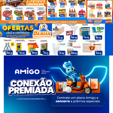
d
e
T
a
g
s