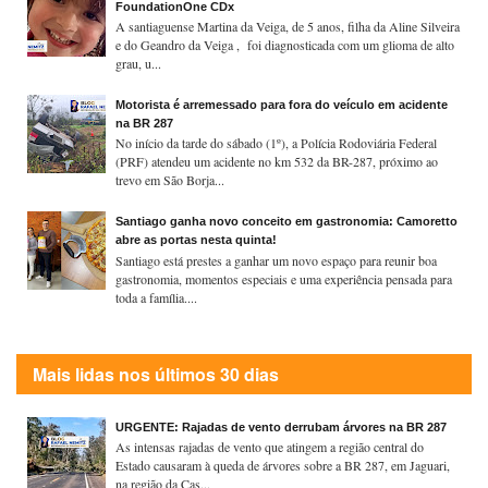
FoundationOne CDx
A santiaguense Martina da Veiga, de 5 anos, filha da Aline Silveira
e do Geandro da Veiga , foi diagnosticada com um glioma de alto
grau, u...
Motorista é arremessado para fora do veículo em acidente
na BR 287
No início da tarde do sábado (1º), a Polícia Rodoviária Federal
(PRF) atendeu um acidente no km 532 da BR-287, próximo ao
trevo em São Borja...
Santiago ganha novo conceito em gastronomia: Camoretto
abre as portas nesta quinta!
Santiago está prestes a ganhar um novo espaço para reunir boa
gastronomia, momentos especiais e uma experiência pensada para
toda a família....
Mais lidas nos últimos 30 dias
URGENTE: Rajadas de vento derrubam árvores na BR 287
As intensas rajadas de vento que atingem a região central do
Estado causaram à queda de árvores sobre a BR 287, em Jaguari,
na região da Cas...