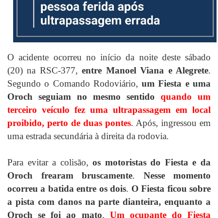
O acidente ocorreu no início da noite deste sábado
(20) na RSC-377,
entre Manoel Viana e Alegrete
.
Segundo o Comando Rodoviário,
um Fiesta e uma
Oroch seguiam no mesmo sentido
quando um
terceiro veículo fez uma ultrapassagem em local
proibido, perto de duas pontes
. Após, ingressou em
uma estrada secundária à direita da rodovia.
Para evitar a colisão,
os motoristas do Fiesta e da
Oroch frearam bruscamente
.
Nesse momento
ocorreu a batida entre os dois
.
O Fiesta ficou sobre
a pista com danos na parte dianteira, enquanto a
Oroch se foi ao mato
.
Um ocupante do Fiesta