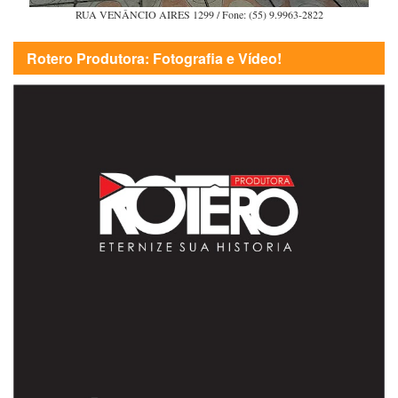
RUA VENÂNCIO AIRES 1299 / Fone: (55) 9.9963-2822
Rotero Produtora: Fotografia e Vídeo!