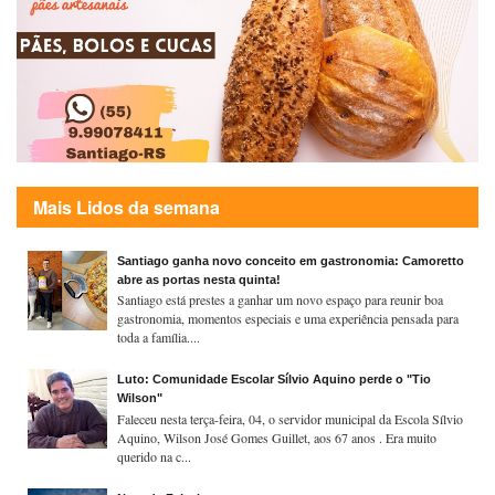
Mais Lidos da semana
Santiago ganha novo conceito em gastronomia: Camoretto
abre as portas nesta quinta!
Santiago está prestes a ganhar um novo espaço para reunir boa
gastronomia, momentos especiais e uma experiência pensada para
toda a família....
Luto: Comunidade Escolar Sílvio Aquino perde o "Tio
Wilson"
Faleceu nesta terça-feira, 04, o servidor municipal da Escola Sílvio
Aquino, Wilson José Gomes Guillet, aos 67 anos . Era muito
querido na c...