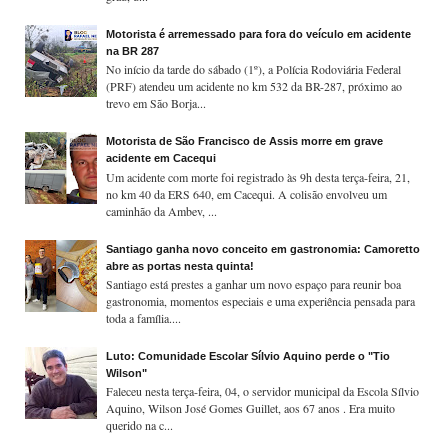
Motorista é arremessado para fora do veículo em acidente
na BR 287
No início da tarde do sábado (1º), a Polícia Rodoviária Federal
(PRF) atendeu um acidente no km 532 da BR-287, próximo ao
trevo em São Borja...
Motorista de São Francisco de Assis morre em grave
acidente em Cacequi
Um acidente com morte foi registrado às 9h desta terça-feira, 21,
no km 40 da ERS 640, em Cacequi. A colisão envolveu um
caminhão da Ambev, ...
Santiago ganha novo conceito em gastronomia: Camoretto
abre as portas nesta quinta!
Santiago está prestes a ganhar um novo espaço para reunir boa
gastronomia, momentos especiais e uma experiência pensada para
toda a família....
Luto: Comunidade Escolar Sílvio Aquino perde o "Tio
Wilson"
Faleceu nesta terça-feira, 04, o servidor municipal da Escola Sílvio
Aquino, Wilson José Gomes Guillet, aos 67 anos . Era muito
querido na c...