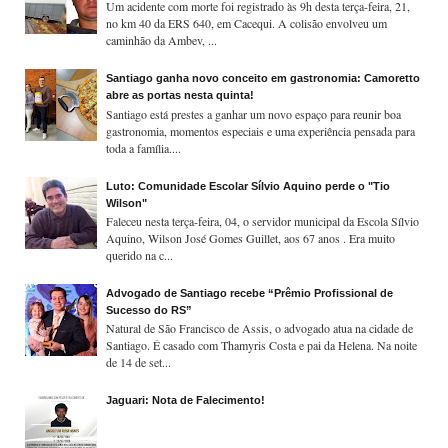
Um acidente com morte foi registrado às 9h desta terça-feira, 21,
no km 40 da ERS 640, em Cacequi. A colisão envolveu um
caminhão da Ambev, ...
Santiago ganha novo conceito em gastronomia: Camoretto
abre as portas nesta quinta!
Santiago está prestes a ganhar um novo espaço para reunir boa
gastronomia, momentos especiais e uma experiência pensada para
toda a família....
Luto: Comunidade Escolar Sílvio Aquino perde o "Tio
Wilson"
Faleceu nesta terça-feira, 04, o servidor municipal da Escola Sílvio
Aquino, Wilson José Gomes Guillet, aos 67 anos . Era muito
querido na c...
Advogado de Santiago recebe “Prêmio Profissional de
Sucesso do RS”
Natural de São Francisco de Assis, o advogado atua na cidade de
Santiago. É casado com Thamyris Costa e pai da Helena. Na noite
de 14 de set...
Jaguari: Nota de Falecimento!