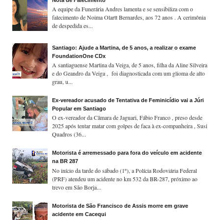
A equipe da Funerária Andres lamenta e se sensibiliza com o
falecimento de Noima Olartt Bernardes, aos 72 anos . A cerimônia
de despedida es...
Santiago: Ajude a Martina, de 5 anos, a realizar o exame
FoundationOne CDx
A santiaguense Martina da Veiga, de 5 anos, filha da Aline Silveira
e do Geandro da Veiga , foi diagnosticada com um glioma de alto
grau, u...
Ex-vereador acusado de Tentativa de Feminicídio vai a Júri
Popular em Santiago
O ex-vereador da Câmara de Jaguari, Fábio Franco , preso desde
2025 após tentar matar com golpes de faca à ex-companheira , Susi
Quadros (36...
Motorista é arremessado para fora do veículo em acidente
na BR 287
No início da tarde do sábado (1º), a Polícia Rodoviária Federal
(PRF) atendeu um acidente no km 532 da BR-287, próximo ao
trevo em São Borja...
Motorista de São Francisco de Assis morre em grave
acidente em Cacequi