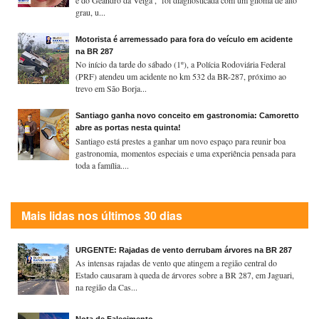
grau, u...
Motorista é arremessado para fora do veículo em acidente
na BR 287
No início da tarde do sábado (1º), a Polícia Rodoviária Federal
(PRF) atendeu um acidente no km 532 da BR-287, próximo ao
trevo em São Borja...
Santiago ganha novo conceito em gastronomia: Camoretto
abre as portas nesta quinta!
Santiago está prestes a ganhar um novo espaço para reunir boa
gastronomia, momentos especiais e uma experiência pensada para
toda a família....
Mais lidas nos últimos 30 dias
URGENTE: Rajadas de vento derrubam árvores na BR 287
As intensas rajadas de vento que atingem a região central do
Estado causaram à queda de árvores sobre a BR 287, em Jaguari,
na região da Cas...
Nota de Falecimento