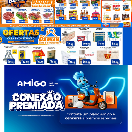
d
e
T
a
g
s