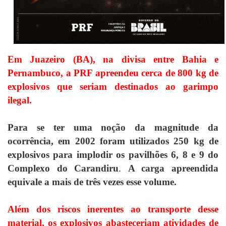
Em Juazeiro (BA), na divisa entre Bahia e
Pernambuco, a PRF apreendeu cerca de 800 kg de
explosivos que seriam destinados ao garimpo
ilegal.
Para se ter uma noção da magnitude da
ocorrência, em 2002 foram utilizados 250 kg de
explosivos para implodir os pavilhões 6, 8 e 9 do
Complexo do Carandiru
.
A carga apreendida
equivale a mais de três vezes esse volume.
Além dos riscos inerentes ao transporte desse
material, os explosivos abasteceriam atividades de