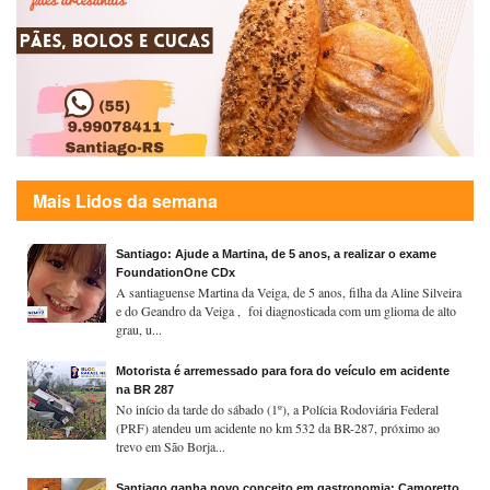
Mais Lidos da semana
Santiago: Ajude a Martina, de 5 anos, a realizar o exame
FoundationOne CDx
A santiaguense Martina da Veiga, de 5 anos, filha da Aline Silveira
e do Geandro da Veiga , foi diagnosticada com um glioma de alto
grau, u...
Motorista é arremessado para fora do veículo em acidente
na BR 287
No início da tarde do sábado (1º), a Polícia Rodoviária Federal
(PRF) atendeu um acidente no km 532 da BR-287, próximo ao
trevo em São Borja...
Santiago ganha novo conceito em gastronomia: Camoretto