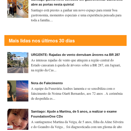
abre as portas nesta quinta!
Santiago está prestes a ganhar um novo espaço para reunir boa
gastronomia, momentos especiais e uma experiência pensada para
toda a família....
Mais lidas nos últimos 30 dias
URGENTE: Rajadas de vento derrubam árvores na BR 287
As intensas rajadas de vento que atingem a região central do
Estado causaram à queda de árvores sobre a BR 287, em Jaguari,
na região da Cas...
Nota de Falecimento
A equipe da Funerária Andres lamenta e se sensibiliza com o
falecimento de Noima Olartt Bernardes, aos 72 anos . A cerimônia
de despedida es...
Santiago: Ajude a Martina, de 5 anos, a realizar o exame
FoundationOne CDx
A santiaguense Martina da Veiga, de 5 anos, filha da Aline Silveira
e do Geandro da Veiga , foi diagnosticada com um glioma de alto