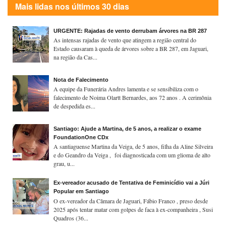
Mais lidas nos últimos 30 dias
URGENTE: Rajadas de vento derrubam árvores na BR 287
As intensas rajadas de vento que atingem a região central do
Estado causaram à queda de árvores sobre a BR 287, em Jaguari,
na região da Cas...
Nota de Falecimento
A equipe da Funerária Andres lamenta e se sensibiliza com o
falecimento de Noima Olartt Bernardes, aos 72 anos . A cerimônia
de despedida es...
Santiago: Ajude a Martina, de 5 anos, a realizar o exame
FoundationOne CDx
A santiaguense Martina da Veiga, de 5 anos, filha da Aline Silveira
e do Geandro da Veiga , foi diagnosticada com um glioma de alto
grau, u...
Ex-vereador acusado de Tentativa de Feminicídio vai a Júri
Popular em Santiago
O ex-vereador da Câmara de Jaguari, Fábio Franco , preso desde
2025 após tentar matar com golpes de faca à ex-companheira , Susi
Quadros (36...