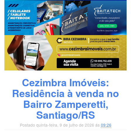
Cezimbra Imóveis:
Residência à venda no
Bairro Zamperetti,
Santiago/RS
Postado quinta-feira, 9 de julho de 2026 ás
09:26